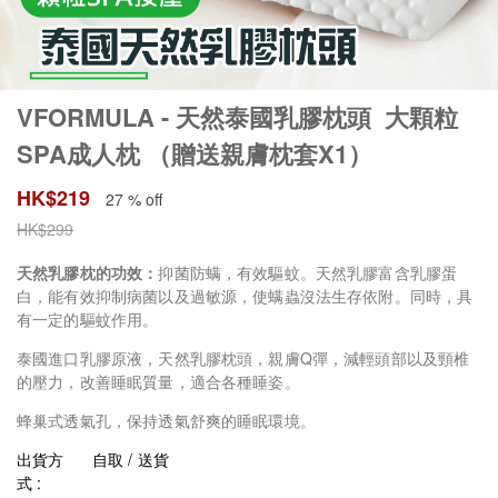
VFORMULA - 天然泰國乳膠枕頭 大顆粒
SPA成人枕 （贈送親膚枕套X1）
HK$
219
27 % off
HK$
299
天然乳膠枕的功效：
抑菌防螨，有效驅蚊。天然乳膠富含乳膠蛋
白，能有效抑制病菌以及過敏源，使螨蟲沒法生存依附。同時，具
有一定的驅蚊作用。
泰國進口乳膠原液，天然乳膠枕頭，親膚Q彈，減輕頭部以及頸椎
的壓力，改善睡眠質量，適合各種睡姿。
蜂巢式透氣孔，保持透氣舒爽的睡眠環境。
出貨方
自取 / 送貨
式 :